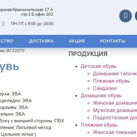
Верхняя Красносельская 17 А
стр.1 Б офис 202
ПН-ПТ с 9:00 до 18:00
ЕСТВО
ДОСТАВКА
АКЦИЯ
КОНТАКТЫ
увь BC22070
ПРОДУКЦИЯ
увь
Детская обувь
Домашние тапоч
Пляжная обувь
Сандалии
ерха: ЭВА
Домашняя обувь
одкладки: ЭВА
Женская домашня
одошвы: ЭВА
Мужская домашня
тельки: ЭВА
Подростковая до
боку с внешней стороны :ПВХ
Пляжная обувь
пления: Литьевой метод
Женская пляжная
 Цельное литье )