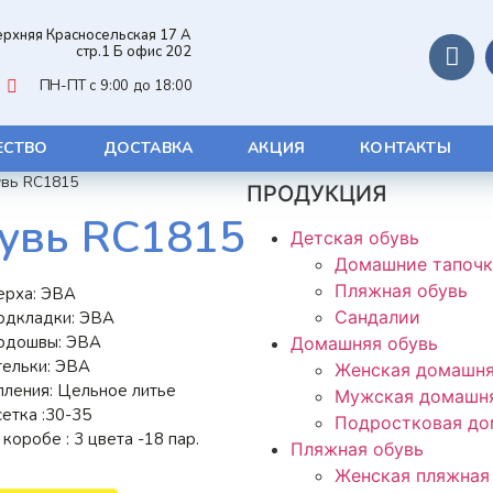
Верхняя Красносельская 17 А
стр.1 Б офис 202
ПН-ПТ с 9:00 до 18:00
ЕСТВО
ДОСТАВКА
АКЦИЯ
КОНТАКТЫ
увь RС1815
ПРОДУКЦИЯ
бувь RС1815
Детская обувь
Домашние тапоч
Пляжная обувь
ерха: ЭВА
Сандалии
одкладки: ЭВА
одошвы: ЭВА
Домашняя обувь
тельки: ЭВА
Женская домашня
пления: Цельное литье
Мужская домашня
етка :30-35
Подростковая до
коробе : 3 цвета -18 пар.
Пляжная обувь
Женская пляжная