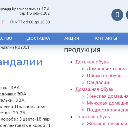
Верхняя Красносельская 17 А
стр.1 Б офис 202
ПН-ПТ с 9:00 до 18:00
ЕСТВО
ДОСТАВКА
АКЦИЯ
КОНТАКТЫ
андалии RB2311
ПРОДУКЦИЯ
андалии
Детская обувь
Домашние тапоч
Пляжная обувь
Сандалии
ерха: ЭВА
Домашняя обувь
одошвы: ЭВА
Женская домашня
ельки : ЭВА
Мужская домашня
пления: Цельное литье
Подростковая до
етка : 20-25
Пляжная обувь
коробе : 3 цвета-18 пар.
Женская пляжная
мплектовать в короб : 1