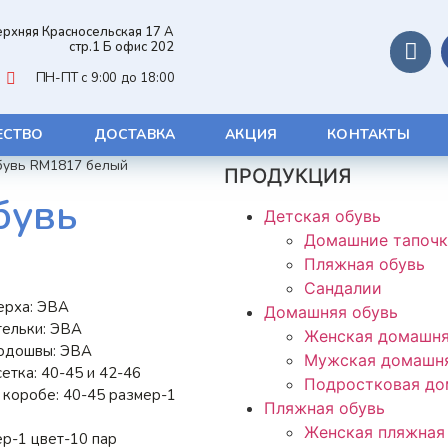
Верхняя Красносельская 17 А
стр.1 Б офис 202
ПН-ПТ с 9:00 до 18:00
ЕСТВО
ДОСТАВКА
АКЦИЯ
КОНТАКТЫ
бувь RM1817 белый
ПРОДУКЦИЯ
бувь
Детская обувь
Домашние тапоч
Пляжная обувь
Сандалии
ерха: ЭВА
Домашняя обувь
тельки: ЭВА
Женская домашня
одошвы: ЭВА
Мужская домашня
етка: 40-45 и 42-46
Подростковая до
 коробе: 40-45 размер-1
Пляжная обувь
Женская пляжная
р-1 цвет-10 пар