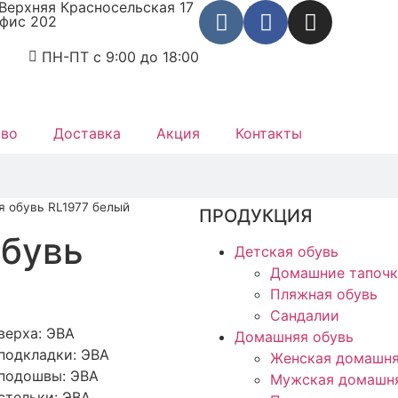
 Верхняя Красносельская 17
офис 202
ПН-ПТ с 9:00 до 18:00
тво
Доставка
Акция
Контакты
 обувь RL1977 белый
ПРОДУКЦИЯ
обувь
Детская обувь
Домашние тапоч
Пляжная обувь
Сандалии
верха: ЭВА
Домашняя обувь
подкладки: ЭВА
Женская домашня
подошвы: ЭВА
Мужская домашня
стельки: ЭВА